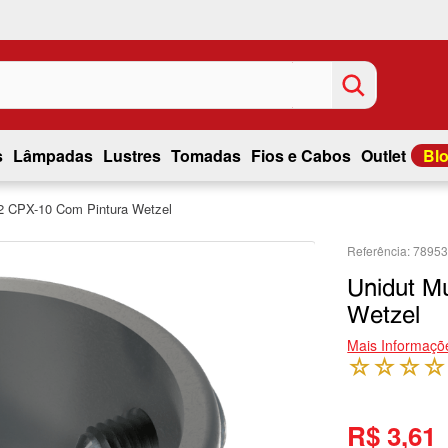
s
Lâmpadas
Lustres
Tomadas
Fios e Cabos
Outlet
Bl
/2 CPX-10 Com Pintura Wetzel
7895
Unidut Mu
Wetzel
Mais Informaçõ
☆
☆
☆
☆
R$ 3,61