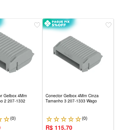
Cone
Tama
tor Gelbox 4Mm
Conector Gelbox 4Mm Cinza
o 2 207-1332
Tamanho 3 207-1333 Wago
(
0
)
(
0
)
☆
☆
☆
☆
☆
☆
☆
☆
0
R$ 115,70
R$ 