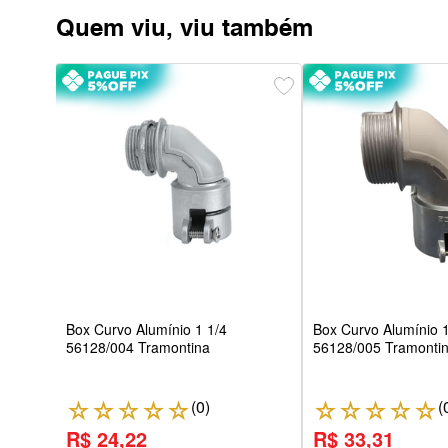
Quem viu, viu também
55
Box Curvo Alumínio 1 1/4
Box Curvo Alumínio 1
56128/004 Tramontina
56128/005 Tramonti
(
0
)
(
☆
☆
☆
☆
☆
☆
☆
☆
☆
☆
R$ 24,22
R$ 33,31