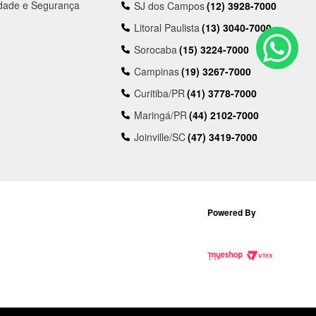
idade e Segurança
SJ dos Campos
(12) 3928-7000
Litoral Paulista
(13) 3040-7000
Sorocaba
(15) 3224-7000
Campinas
(19) 3267-7000
Curitiba/PR
(41) 3778-7000
Maringá/PR
(44) 2102-7000
Joinville/SC
(47) 3419-7000
Powered By
ros meios de comunicação e sites de buscas. Em caso de divergência, o