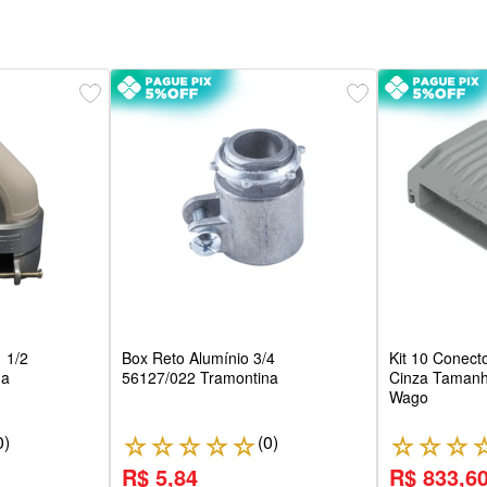
 1/2
Box Reto Alumínio 3/4
Kit 10 Conec
na
56127/022 Tramontina
Cinza Tamanh
Wago
0
)
(
0
)
☆
☆
☆
☆
☆
☆
☆
☆
R$ 5,84
R$ 833,6