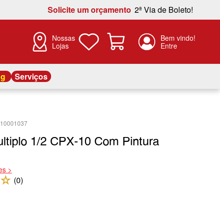
Solicite um orçamento
2ª Via de Boleto!
Nossas
Lojas
og
Serviços
310001037
ltiplo 1/2 CPX-10 Com Pintura
es >
☆
(
0
)