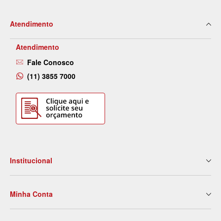
Atendimento
Atendimento
Fale Conosco
(11) 3855 7000
Institucional
Quem Somos
Minha Conta
Nossas Lojas
Serviços
Meus Dados
Eventos e Treinamentos