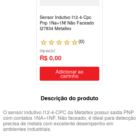
Sensor Indutivo I12-4-Cpc
Pnp 1Na+1Nf Não Faceado
I27834 Metaltex
(
0
)
☆
☆
☆
☆
☆
R$ 94,57
R$ 0,00
Adicionar ao
carrinho
Descrição do produto
O sensor indutivo I12-4-CPC da Metaltex possui saída PNP
com contatos 1NA+1NF. Não faceado, é ideal para detecção
precisa de metais com excelente desempenho em
ambientes industriais.