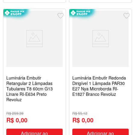
Luminária Embutir
Luminária Embutir Redonda
Retangular 2 Lâmpadas
Dirigível 1 Lâmpada PAR30
Tubulares T8 60cm G13
E27 Nya Microborda RI-
Linare RI-E634 Preto
E1827 Branco Revoluz
Revoluz
R$ 259,39
R$ 55,12
R$ 0,00
R$ 0,00
Adicionar ao
Adicionar ao