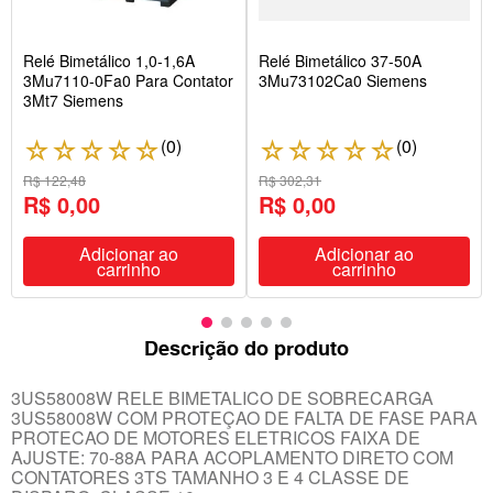
Relé Bimetálico 1,0-1,6A
Relé Bimetálico 37-50A
3Mu7110-0Fa0 Para Contator
3Mu73102Ca0 Siemens
3Mt7 Siemens
(
0
)
(
0
)
☆
☆
☆
☆
☆
☆
☆
☆
☆
☆
R$ 122,48
R$ 302,31
R$ 0,00
R$ 0,00
Adicionar ao
Adicionar ao
carrinho
carrinho
Descrição do produto
3US58008W RELE BIMETALICO DE SOBRECARGA
3US58008W COM PROTEÇAO DE FALTA DE FASE PARA
PROTECAO DE MOTORES ELETRICOS FAIXA DE
AJUSTE: 70-88A PARA ACOPLAMENTO DIRETO COM
CONTATORES 3TS TAMANHO 3 E 4 CLASSE DE