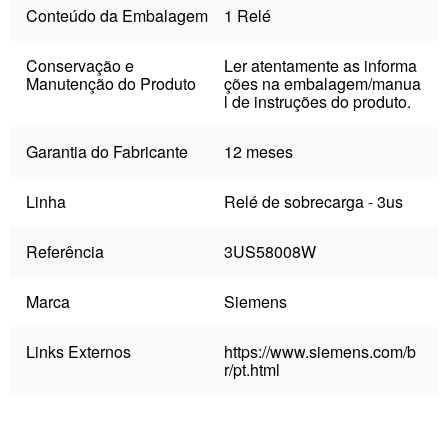
Conteúdo da Embalagem
1 Relé
Conservação e
Ler atentamente as informa
Manutenção do Produto
ções na embalagem/manua
l de instruções do produto.
Garantia do Fabricante
12 meses
Linha
Relé de sobrecarga - 3us
Referência
3US58008W
Marca
Siemens
Links Externos
https://www.siemens.com/b
r/pt.html