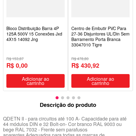
Bloco Distribuição Barra 4P
Centro de Embutir PVC Para
125A 500V 15 Conexões Jxd
27-36 Disjuntores UL/Din Sem
4X15 14092 Jng
Barramento Porta Branca
33047010 Tigre
R$ 153,87
R$ 478,80
R$ 0,00
R$ 430,92
Adicionar ao
Adicionar ao
carrinho
carrinho
Descrição do produto
QDETN II - para circuitos até 100 A- Capacidade para até
44 módulos DIN e 32 Bolt-on- Cor branco RAL 9003 ou
bege RAL 7032 - Frente sem parafusos
aparentes.Adequados para todas as marcas de