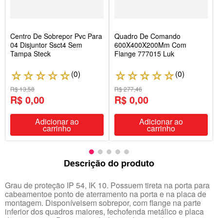
Centro De Sobrepor Pvc Para
Quadro De Comando
04 Disjuntor Ssct4 Sem
600X400X200Mm Com
Tampa Steck
Flange 777015 Luk
(
0
)
(
0
)
☆
☆
☆
☆
☆
☆
☆
☆
☆
☆
R$ 13,58
R$ 277,46
R$ 0,00
R$ 0,00
Adicionar ao
Adicionar ao
carrinho
carrinho
Descrição do produto
Grau de proteção IP 54, IK 10. Possuem tireta na porta para
cabeamentoe ponto de aterramento na porta e na placa de
montagem. Disponíveisem sobrepor, com flange na parte
inferior dos quadros maiores, fechofenda metálico e placa