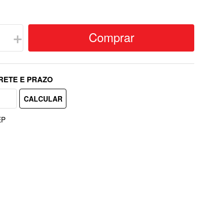
Comprar
＋
EP