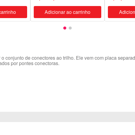
carrinho
Adicionar ao carrinho
Adicion
 o conjunto de conectores ao trilho. Ele vem com placa separado
gados por pontes conectoras.