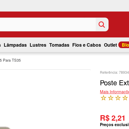
s
Lâmpadas
Lustres
Tomadas
Fios e Cabos
Outlet
Bl
5 Para TS35
7893
Poste Ex
Mais Informaçõ
☆
☆
☆
☆
R$ 2,21
Preços exclusi