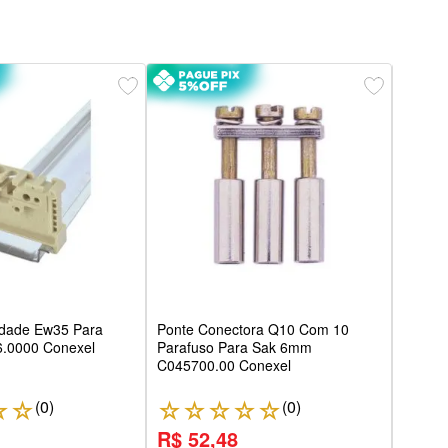
Pont
Para
C033
idade Ew35 Para
Ponte Conectora Q10 Com 10
.0000 Conexel
Parafuso Para Sak 6mm
C045700.00 Conexel
(
0
)
(
0
)
☆
☆
☆
☆
☆
☆
☆
☆
R$ 52,48
R$ 