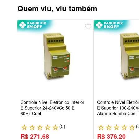
Quem viu, viu também
 10
cc4
Controle Nível Eletrônico Inferior
Controle Nível Eletrôn
E Superior 24-240VCc 50 E
E Superior 100-240
60Hz Coel
Alarme Bomba Coel
(
0
)
(
☆
☆
☆
☆
☆
☆
☆
☆
☆
☆
R$ 271,68
R$ 376,20