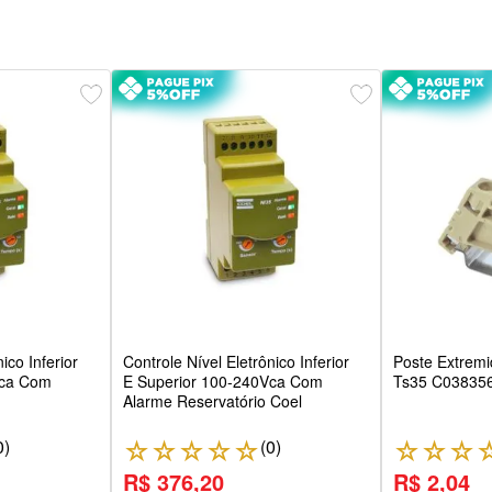
ico Inferior
Controle Nível Eletrônico Inferior
Poste Extrem
Vca Com
E Superior 100-240Vca Com
Ts35 C038356
Alarme Reservatório Coel
0
)
(
0
)
☆
☆
☆
☆
☆
☆
☆
☆
R$ 376,20
R$ 2,04