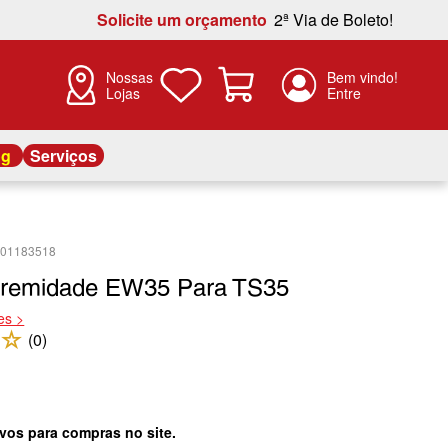
Solicite um orçamento
2ª Via de Boleto!
Nossas
Lojas
og
Serviços
401183518
tremidade EW35 Para TS35
es >
☆
(
0
)
vos para compras no site.