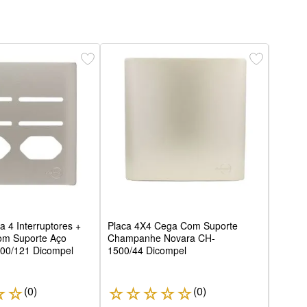
Placa
Aço 
Dico
a 4 Interruptores +
Placa 4X4 Cega Com Suporte
om Suporte Aço
Champanhe Novara CH-
00/121 Dicompel
1500/44 Dicompel
(
0
)
(
0
)
☆
☆
☆
☆
☆
☆
☆
☆