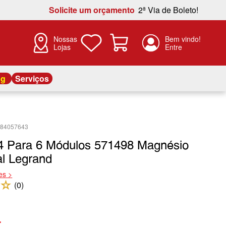
Solicite um orçamento
2ª Via de Boleto!
Nossas
Lojas
og
Serviços
284057643
4 Para 6 Módulos 571498 Magnésio
al Legrand
es >
☆
(
0
)
4