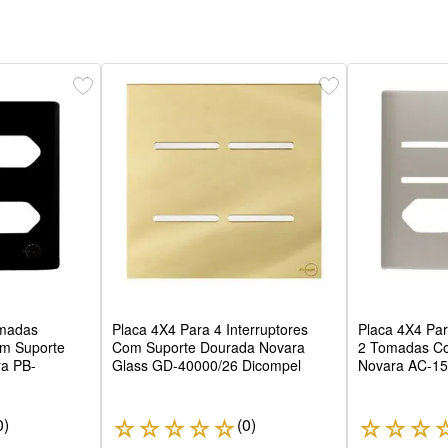
omadas
Placa 4X4 Para 4 Interruptores
Placa 4X4 Par
om Suporte
Com Suporte Dourada Novara
2 Tomadas C
ra PB-
Glass GD-40000/26 Dicompel
Novara AC-15
0
)
(
0
)
☆
☆
☆
☆
☆
☆
☆
☆