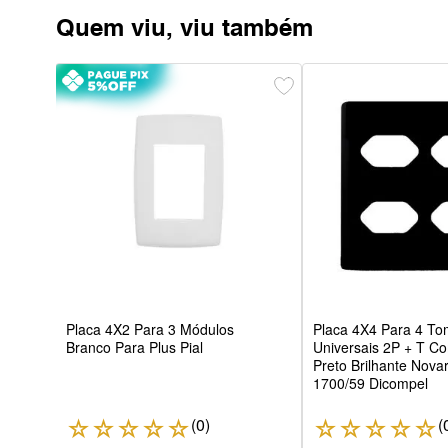
Quem viu, viu também
Com
Placa 4X2 Para 3 Módulos
Placa 4X4 Para 4 T
Branco Para Plus Pial
Universais 2P + T C
Preto Brilhante Nova
1700/59 Dicompel
(
0
)
(
☆
☆
☆
☆
☆
☆
☆
☆
☆
☆