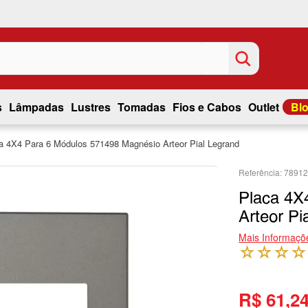
s
Lâmpadas
Lustres
Tomadas
Fios e Cabos
Outlet
Bl
a 4X4 Para 6 Módulos 571498 Magnésio Arteor Pial Legrand
7891
Placa 4X
Arteor Pi
Mais Informaçõ
☆
☆
☆
☆
R$ 61,2