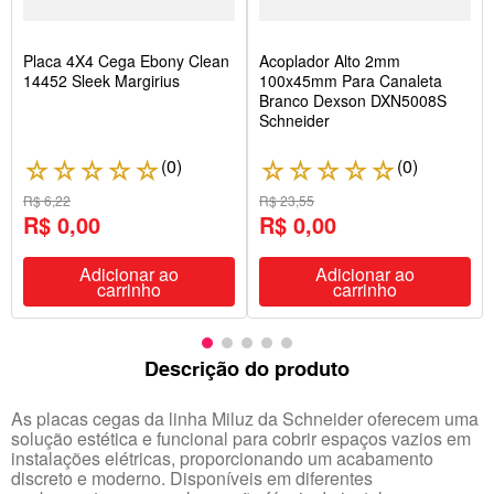
Placa 4X4 Cega Ebony Clean
Acoplador Alto 2mm
14452 Sleek Margirius
100x45mm Para Canaleta
Branco Dexson DXN5008S
Schneider
(
0
)
(
0
)
☆
☆
☆
☆
☆
☆
☆
☆
☆
☆
R$ 6,22
R$ 23,55
R$ 0,00
R$ 0,00
Adicionar ao
Adicionar ao
carrinho
carrinho
Descrição do produto
As placas cegas da linha Miluz da Schneider oferecem uma
solução estética e funcional para cobrir espaços vazios em
instalações elétricas, proporcionando um acabamento
discreto e moderno. Disponíveis em diferentes