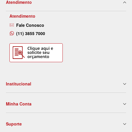
Atendimento
Atendimento
Fale Conosco
(11) 3855 7000
Institucional
Quem Somos
Minha Conta
Nossas Lojas
Serviços
Meus Dados
Eventos e Treinamentos
Suporte
2ª Via de Boleto
Blog
Meus Pedidos