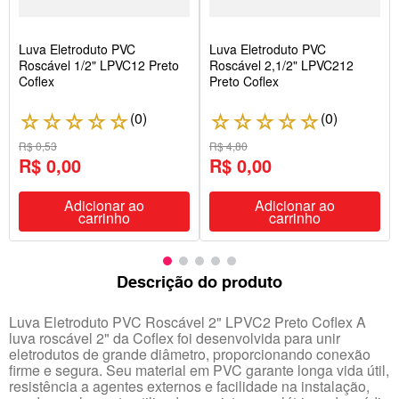
Luva Eletroduto PVC
Luva Eletroduto PVC
Roscável 1/2" LPVC12 Preto
Roscável 2,1/2" LPVC212
Coflex
Preto Coflex
(
0
)
(
0
)
☆
☆
☆
☆
☆
☆
☆
☆
☆
☆
R$ 0,53
R$ 4,80
R$ 0,00
R$ 0,00
Adicionar ao
Adicionar ao
carrinho
carrinho
Descrição do produto
Luva Eletroduto PVC Roscável 2" LPVC2 Preto Coflex A
luva roscável 2" da Coflex foi desenvolvida para unir
eletrodutos de grande diâmetro, proporcionando conexão
firme e segura. Seu material em PVC garante longa vida útil,
resistência a agentes externos e facilidade na instalação,