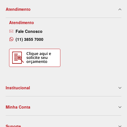
Atendimento
Atendimento
Fale Conosco
(11) 3855 7000
Institucional
Quem Somos
Minha Conta
Nossas Lojas
Serviços
Meus Dados
Eventos e Treinamentos
Suporte