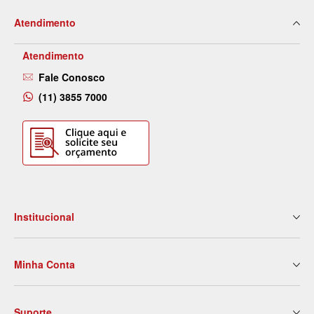
Atendimento
Atendimento
Fale Conosco
(11) 3855 7000
Institucional
Quem Somos
Minha Conta
Nossas Lojas
Serviços
Meus Dados
Eventos e Treinamentos
Suporte