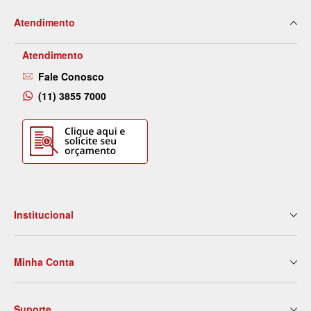
Atendimento
Atendimento
Fale Conosco
(11) 3855 7000
Institucional
Quem Somos
Minha Conta
Nossas Lojas
Serviços
Meus Dados
Eventos e Treinamentos
Suporte