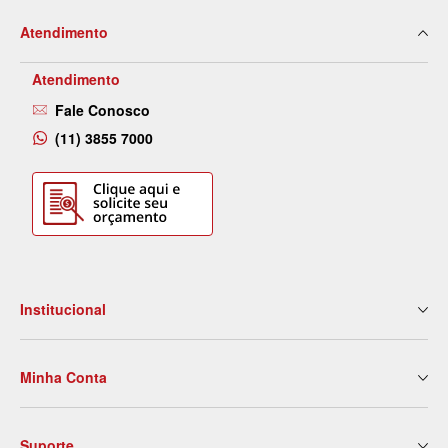
Atendimento
Atendimento
Fale Conosco
(11) 3855 7000
Institucional
Quem Somos
Minha Conta
Nossas Lojas
Serviços
Meus Dados
Eventos e Treinamentos
Suporte