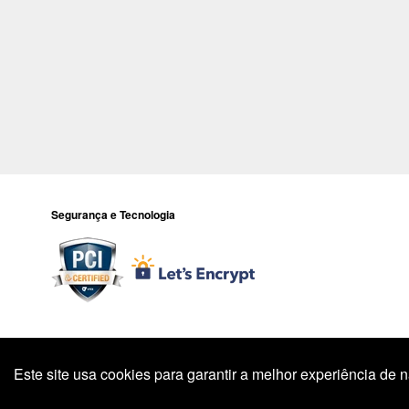
Segurança e Tecnologia
Todos os preços e condições deste site são válidos apenas para compr
preço válido é 
Este site usa cookies para garantir a melhor experiência de
Endereço: R. 