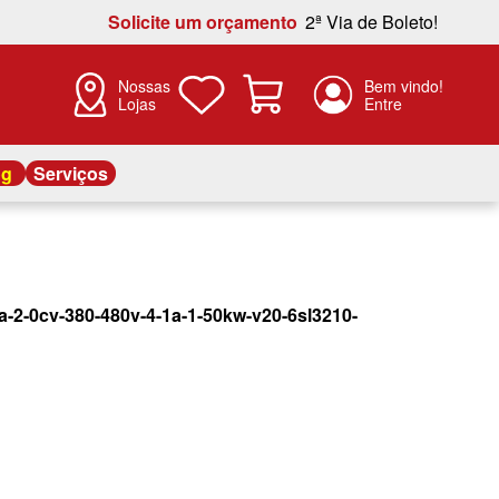
Solicite um orçamento
2ª Via de Boleto!
Nossas
Lojas
og
Serviços
a-2-0cv-380-480v-4-1a-1-50kw-v20-6sl3210-