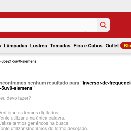
s
Lâmpadas
Lustres
Tomadas
Fios e Cabos
Outlet
Bl
10-5be21-5uv0-siemens
ncontramos nenhum resultado para "
inversor-de-frequenci
-5uv0-siemens
"
eu devo fazer?
Verifique os termos digitados.
Tente utilizar uma única palavra.
Utilize termos genéricos na busca.
Tente utilizar sinônimos do termo desejado.