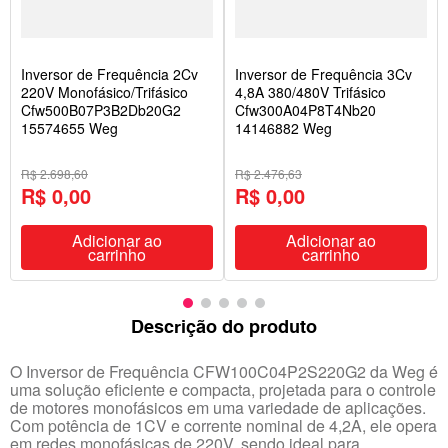
Inversor de Frequência 2Cv
Inversor de Frequência 3Cv
220V Monofásico/Trifásico
4,8A 380/480V Trifásico
Cfw500B07P3B2Db20G2
Cfw300A04P8T4Nb20
15574655 Weg
14146882 Weg
R$ 2.698,60
R$ 2.476,63
R$ 0,00
R$ 0,00
Adicionar ao
Adicionar ao
carrinho
carrinho
Descrição do produto
O Inversor de Frequência CFW100C04P2S220G2 da Weg é
uma solução eficiente e compacta, projetada para o controle
de motores monofásicos em uma variedade de aplicações.
Com potência de 1CV e corrente nominal de 4,2A, ele opera
em redes monofásicas de 220V, sendo ideal para