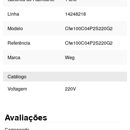
Linha
14248218
Modelo
Cfw100C04P2S220G2
Referência
Cfw100C04P2S220G2
Marca
Weg
Catálogo
Voltagem
220V
Avaliações
Carregando…