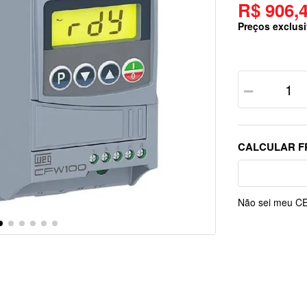
R$ 906,
Preços exclusi
－
Não sei meu C