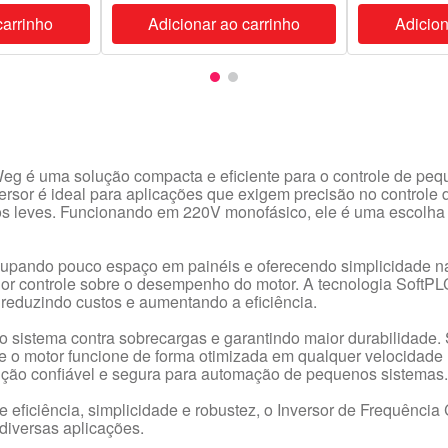
carrinho
Adicionar ao carrinho
Adicion
 é uma solução compacta e eficiente para o controle de pe
ersor é ideal para aplicações que exigem precisão no controle
s leves. Funcionando em 220V monofásico, ele é uma escolha pr
cupando pouco espaço em painéis e oferecendo simplicidade na
ior controle sobre o desempenho do motor. A tecnologia SoftPL
reduzindo custos e aumentando a eficiência.
o sistema contra sobrecargas e garantindo maior durabilidade. 
que o motor funcione de forma otimizada em qualquer velocidad
ução confiável e segura para automação de pequenos sistemas.
e eficiência, simplicidade e robustez, o Inversor de Frequê
diversas aplicações.