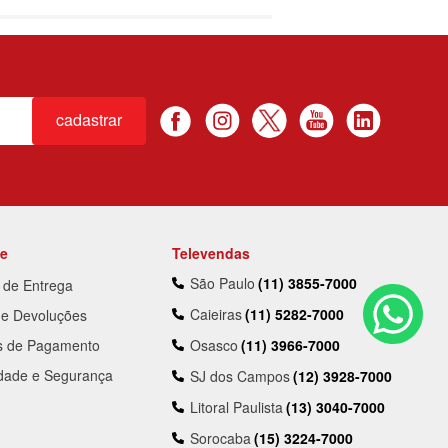
cadastrar
te
Televendas
São Paulo
(11) 3855-7000
a de Entrega
Caieiras
(11) 5282-7000
 e Devoluções
s de Pagamento
Osasco
(11) 3966-7000
idade e Segurança
SJ dos Campos
(12) 3928-7000
Litoral Paulista
(13) 3040-7000
Sorocaba
(15) 3224-7000