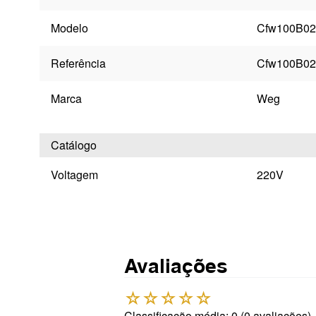
Modelo
Cfw100B0
Referência
Cfw100B0
Marca
Weg
Catálogo
Voltagem
220V
Avaliações
☆
☆
☆
☆
☆
Classificação média: 0
(0 avaliações)