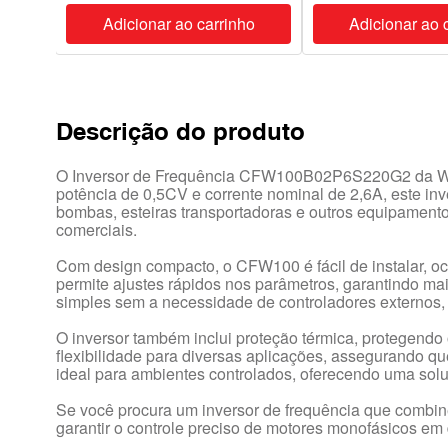
ho
Adicionar ao carrinho
Adicionar ao 
Descrição do produto
O Inversor de Frequência CFW100B02P6S220G2 da Weg
potência de 0,5CV e corrente nominal de 2,6A, este inv
bombas, esteiras transportadoras e outros equipamento
comerciais.
Com design compacto, o CFW100 é fácil de instalar, o
permite ajustes rápidos nos parâmetros, garantindo ma
simples sem a necessidade de controladores externos, 
O inversor também inclui proteção térmica, protegendo 
flexibilidade para diversas aplicações, assegurando 
ideal para ambientes controlados, oferecendo uma sol
Se você procura um inversor de frequência que combin
garantir o controle preciso de motores monofásicos em 