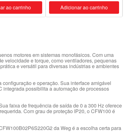
ar ao carrinho
Adicionar ao carrinho
A
quenos motores em sistemas monofásicos. Com uma
 de velocidade e torque, como ventiladores, pequenas
ática e versátil para diversas indústrias e ambientes
 configuração e operação. Sua interface amigável
C integrada possibilita a automação de processos
Sua faixa de frequência de saída de 0 a 300 Hz oferece
e requerida. Com grau de proteção IP20, o CFW100 é
ncia CFW100B02P6S220G2 da Weg é a escolha certa para