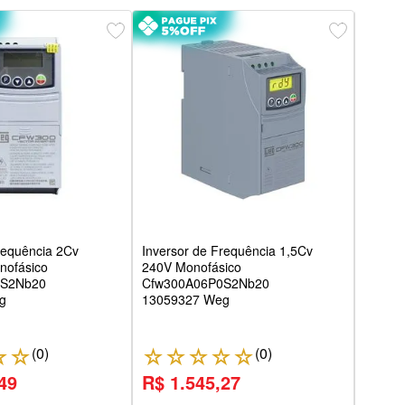
Inver
12A 
Cfw3
1414
requência 2Cv
Inversor de Frequência 1,5Cv
nofásico
240V Monofásico
3S2Nb20
Cfw300A06P0S2Nb20
g
13059327 Weg
(
0
)
(
0
)
☆
☆
☆
☆
☆
☆
☆
☆
49
R$ 1.545,27
R$ 