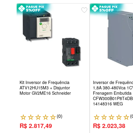
50CV
co
7M3
Kit Inversor de Frequência
Inversor de Frequênci
ATV12HU15M3 + Disjuntor
1,8A 380-480Vca 1C
Motor GV2ME16 Schneider
Frenagem Embutida
CFW300B01P8T4DB
14148316 WEG
(
0
)
(
☆
☆
☆
☆
☆
☆
☆
☆
☆
☆
R$ 2.817,49
R$ 2.023,38