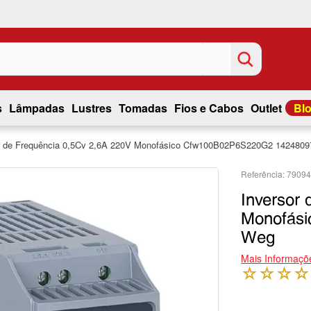
s
Lâmpadas
Lustres
Tomadas
Fios e Cabos
Outlet
Bl
r de Frequência 0,5Cv 2,6A 220V Monofásico Cfw100B02P6S220G2 142480
7909
Inversor
Monofás
Weg
Mais Informaçõ
☆
☆
☆
☆