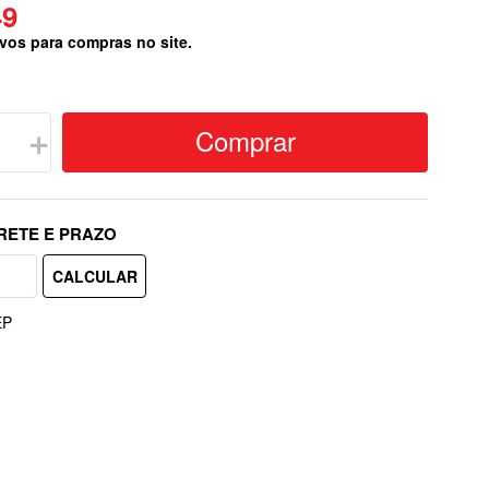
49
vos para compras no site.
Comprar
＋
EP