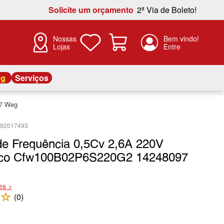
Solicite um orçamento
2ª Via de Boleto!
Nossas
Lojas
og
Serviços
97 Weg
492017493
 de Frequência 0,5Cv 2,6A 220V
ico Cfw100B02P6S220G2 14248097
es >
☆
(
0
)