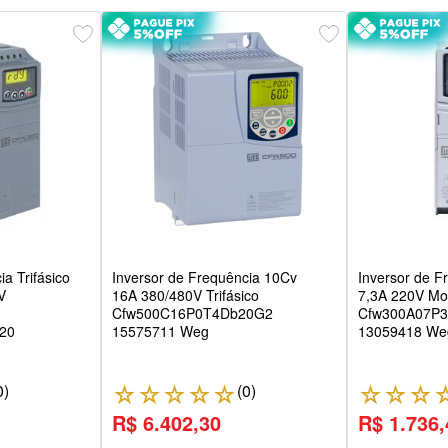
a Trifásico
Inversor de Frequência 10Cv
Inversor de F
V
16A 380/480V Trifásico
7,3A 220V Mo
Cfw500C16P0T4Db20G2
Cfw300A07P
20
15575711 Weg
13059418 We
0
)
(
0
)
☆
☆
☆
☆
☆
☆
☆
☆
R$ 6.402,30
R$ 1.736,