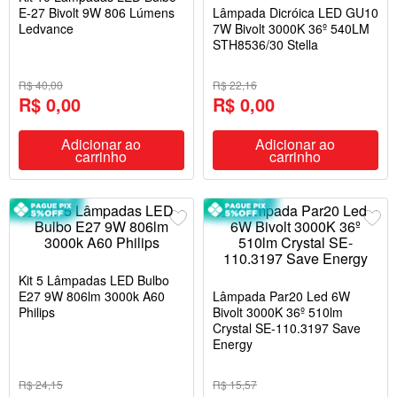
E-27 Bivolt 9W 806 Lúmens
Lâmpada Dicróica LED GU10
Ledvance
7W Bivolt 3000K 36º 540LM
STH8536/30 Stella
R$ 40,00
R$ 22,16
R$ 0,00
R$ 0,00
Adicionar ao
Adicionar ao
carrinho
carrinho
Kit 5 Lâmpadas LED Bulbo
E27 9W 806lm 3000k A60
Lâmpada Par20 Led 6W
Philips
Bivolt 3000K 36º 510lm
Crystal SE-110.3197 Save
Energy
R$ 24,15
R$ 15,57