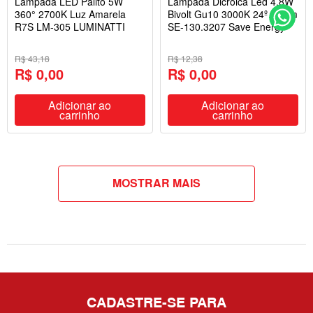
Lampada LED Palito 5W
Lâmpada Dicróica Led 4.8W
360° 2700K Luz Amarela
Bivolt Gu10 3000K 24º 460lm
R7S LM-305 LUMINATTI
SE-130.3207 Save Energy
R$ 43,18
R$ 12,38
R$ 0,00
R$ 0,00
Adicionar ao
Adicionar ao
carrinho
carrinho
MOSTRAR MAIS
CADASTRE-SE PARA