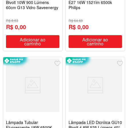
Bivolt 10W 900 Lúmens
E27 16W 1521lm 6500k
60cm G13 Vidro Saveenergy
Philips
R$ 8,63
R$ 64,60
R$ 0,00
R$ 0,00
Adicionar ao
Adicionar ao
carrinho
carrinho
Lâmpada Tubular
Lâmpada LED Dicróica GU10
Fluorescente 18W 6500K
Bivolt 4.8W 525 Lúmens 40°