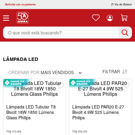
Solicite um orçamento
2ª Via de Boleto!
O que você está buscando?
LÂMPADA LED
FILTRAR
ORDENAR POR
MAIS VENDIDOS
Lâmpada LED Tubular T8
Lâmpada LED PAR20 E-27
Bivolt 18W 1850 Lúmens
Bivolt 4.9W 525 Lúmens
Glass Philips
Philips
R$ 13,46
R$ 26,30