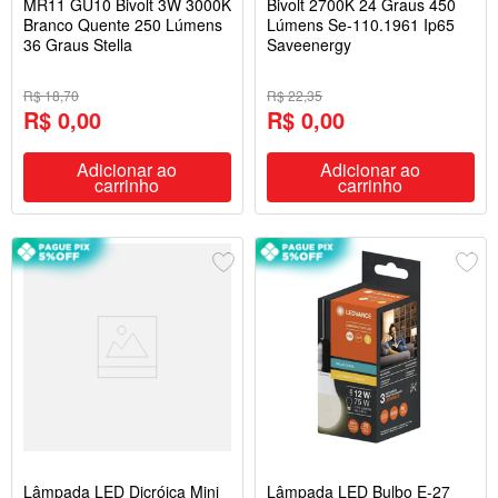
MR11 GU10 Bivolt 3W 3000K
Bivolt 2700K 24 Graus 450
Branco Quente 250 Lúmens
Lúmens Se-110.1961 Ip65
36 Graus Stella
Saveenergy
R$ 18,70
R$ 22,35
R$ 0,00
R$ 0,00
Adicionar ao
Adicionar ao
carrinho
carrinho
Lâmpada LED Dicróica Mini
Lâmpada LED Bulbo E-27