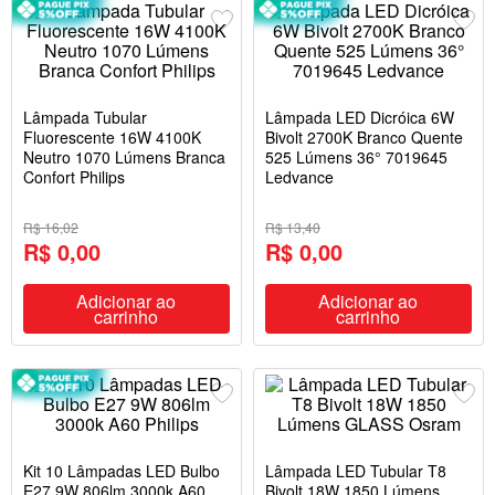
Lâmpada Tubular
Lâmpada LED Dicróica 6W
Fluorescente 16W 4100K
Bivolt 2700K Branco Quente
Neutro 1070 Lúmens Branca
525 Lúmens 36° 7019645
Confort Philips
Ledvance
R$ 16,02
R$ 13,40
R$ 0,00
R$ 0,00
Adicionar ao
Adicionar ao
carrinho
carrinho
Kit 10 Lâmpadas LED Bulbo
Lâmpada LED Tubular T8
E27 9W 806lm 3000k A60
Bivolt 18W 1850 Lúmens