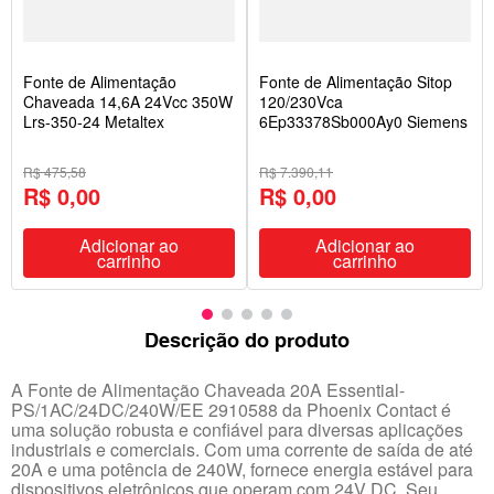
Fonte de Alimentação
Fonte de Alimentação Sitop
Chaveada 14,6A 24Vcc 350W
120/230Vca
Lrs-350-24 Metaltex
6Ep33378Sb000Ay0 Siemens
R$ 475,58
R$ 7.390,11
R$ 0,00
R$ 0,00
Adicionar ao
Adicionar ao
carrinho
carrinho
Descrição do produto
A Fonte de Alimentação Chaveada 20A Essential-
PS/1AC/24DC/240W/EE 2910588 da Phoenix Contact é
uma solução robusta e confiável para diversas aplicações
industriais e comerciais. Com uma corrente de saída de até
20A e uma potência de 240W, fornece energia estável para
dispositivos eletrônicos que operam com 24V DC. Seu