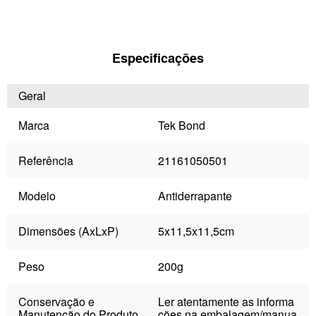
Especificações
Geral
Marca
Tek Bond
Referência
21161050501
Modelo
Antiderrapante
Dimensões (AxLxP)
5x11,5x11,5cm
Peso
200g
Conservação e
Ler atentamente as informa
Manutenção do Produto
ções na embalagem/manua