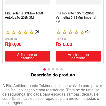
Fita Isolante 19Mmx10Mt
Fita Isolante 18Mmx20Mt
Autofusão 23Br 3M
Vermelha 0,13Mm Imperial
3M
(
0
)
(
0
)
☆
☆
☆
☆
☆
☆
☆
☆
☆
☆
R$ 38,13
R$ 11,32
R$ 0,00
R$ 0,00
Adicionar ao
Adicionar ao
carrinho
carrinho
Descrição do produto
A Fita Antiderrapante Tekbond foi desenvolvida para prover
uma fácil aplicação e boa resistência. Trata-se de uma fita
de segurança, indicada para escadas, rampas, degraus e
superfícies lisas ou escorregadias para prevenir quedas e
escorregões.