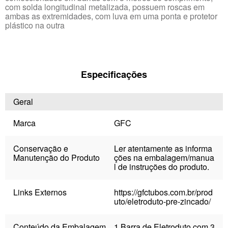
com solda longitudinal metalizada, possuem roscas em
ambas as extremidades, com luva em uma ponta e protetor
plástico na outra
Especificações
Geral
Marca
GFC
Conservação e
Ler atentamente as informa
Manutenção do Produto
ções na embalagem/manua
l de instruções do produto.
Links Externos
https://gfctubos.com.br/prod
uto/eletroduto-pre-zincado/
Conteúdo da Embalagem
1 Barra de Eletroduto com 3