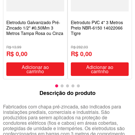
Eletroduto Galvanizado Pré-
Eletroduto PVC 4" 3 Metros
Zincado 1/2" #0,50Mm 3
Preto NBR-6150 14022066
Metros Tampa Rosa ou Cinza
Tigre
R$ 13,99
R$ 282,03
R$ 0,00
R$ 0,00
Adicionar ao
Adicionar ao
carrinho
carrinho
Descrição do produto
Fabricados com chapa pré-zincada, são indicados para
instalações prediais, comerciais e industriais. São
produzidos para serem aplicados na proteção de
condutores elétricos (fios e cabos) em áreas cobertas,
protegidas de umidade e intempéries. Os eletrodutos são
confeccionados em barras com 3 metros de comprimento,