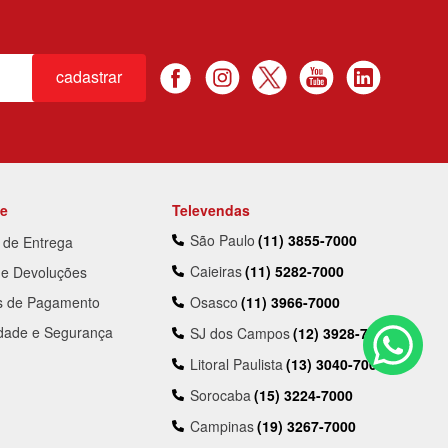
cadastrar
te
Televendas
São Paulo
(11) 3855-7000
a de Entrega
Caieiras
(11) 5282-7000
 e Devoluções
s de Pagamento
Osasco
(11) 3966-7000
idade e Segurança
SJ dos Campos
(12) 3928-7000
Litoral Paulista
(13) 3040-7000
Sorocaba
(15) 3224-7000
Campinas
(19) 3267-7000