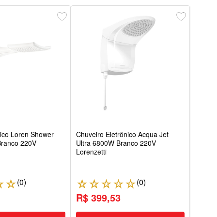
Chuve
Jet M
220V 
rico Loren Shower
Chuveiro Eletrônico Acqua Jet
Branco 220V
Ultra 6800W Branco 220V
Lorenzetti
(
0
)
(
0
)
☆
☆
☆
☆
☆
☆
☆
☆
1
R$ 399,53
R$ 