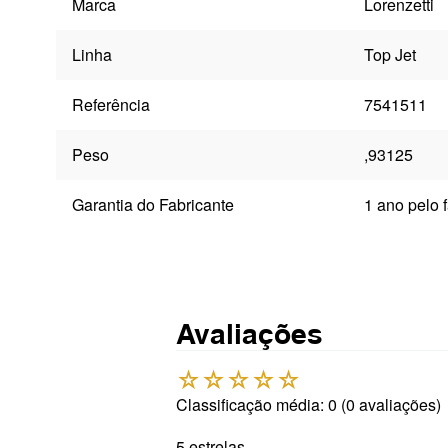
Marca
Lorenzetti
Linha
Top Jet
Referência
7541511
Peso
,93125
Garantia do Fabricante
1 ano pelo 
Avaliações
☆
☆
☆
☆
☆
Classificação média: 0
(0 avaliações)
5 estrelas