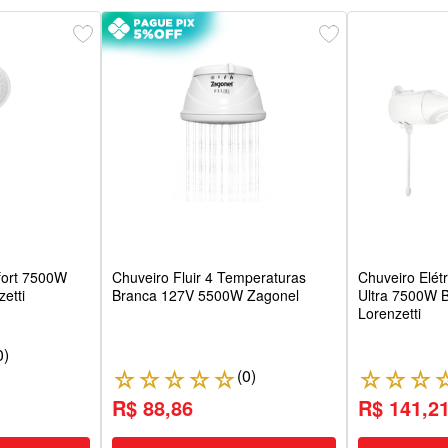
fort 7500W
Chuveiro Fluir 4 Temperaturas
Chuveiro Elét
etti
Branca 127V 5500W Zagonel
Ultra 7500W 
Lorenzetti
0
)
(
0
)
☆
☆
☆
☆
☆
☆
☆
☆
R$ 88,86
R$ 141,2