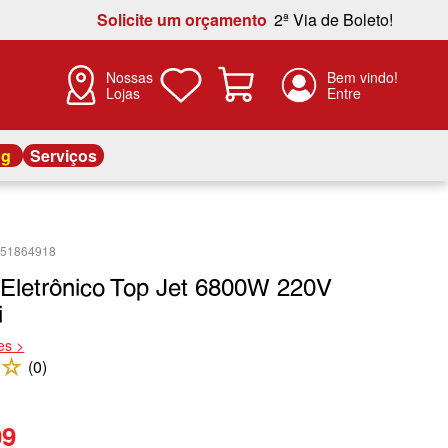
Solicite um orçamento
2ª Via de Boleto!
Nossas
Lojas
og
Serviços
451864918
 Eletrônico Top Jet 6800W 220V
i
es >
☆
(
0
)
09