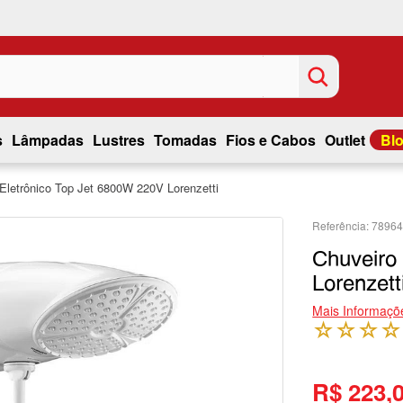
s
Lâmpadas
Lustres
Tomadas
Fios e Cabos
Outlet
Bl
Eletrônico Top Jet 6800W 220V Lorenzetti
7896
Chuveiro
Lorenzett
Mais Informaçõ
☆
☆
☆
☆
R$ 223,