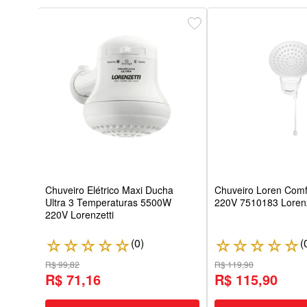
Relax
etti
Chuveiro Elétrico Maxi Ducha
Chuveiro Loren Com
Ultra 3 Temperaturas 5500W
220V 7510183 Lorenz
220V Lorenzetti
(
0
)
(
☆
☆
☆
☆
☆
☆
☆
☆
☆
☆
R$ 99,82
R$ 119,90
R$ 71,16
R$ 115,90