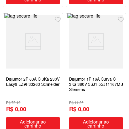
Disjuntor 2P 63A C 3Ka 230V
Disjuntor 1P 16A Curva C
Easy9 EZ9F33263 Schneider
3Ka 380V 5SJ1 5SJ11167MB
Siemens
R$ 73,10
R$ 11,86
R$ 0,00
R$ 0,00
Adicionar ao
Adicionar ao
carrinho
carrinho