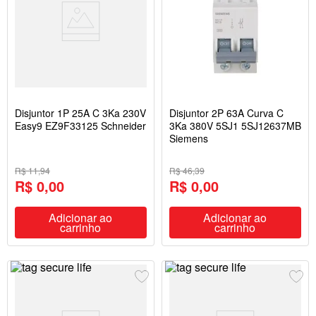
Disjuntor 1P 25A C 3Ka 230V
Disjuntor 2P 63A Curva C
Easy9 EZ9F33125 Schneider
3Ka 380V 5SJ1 5SJ12637MB
Siemens
R$ 11,94
R$ 46,39
R$ 0,00
R$ 0,00
Adicionar ao
Adicionar ao
carrinho
carrinho