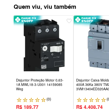
Quem viu, viu também
20V
Disjuntor Proteção Motor 0,63-
Disjuntor Caixa Mold
1A MWL18-3-U001 14159085
400A 36Ka 380V T
Weg
3VM13404ED320AA0
(
0
)
(
☆
☆
☆
☆
☆
☆
☆
☆
☆
☆
R$ 189,77
R$ 4.408,74