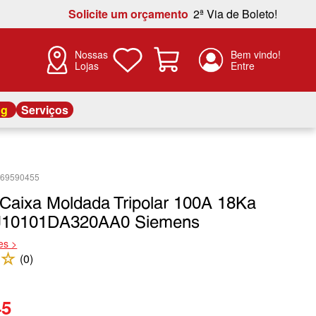
Solicite um orçamento
2ª Via de Boleto!
Nossas
Lojas
og
Serviços
869590455
 Caixa Moldada Tripolar 100A 18Ka
J10101DA320AA0 Siemens
es >
☆
(
0
)
45