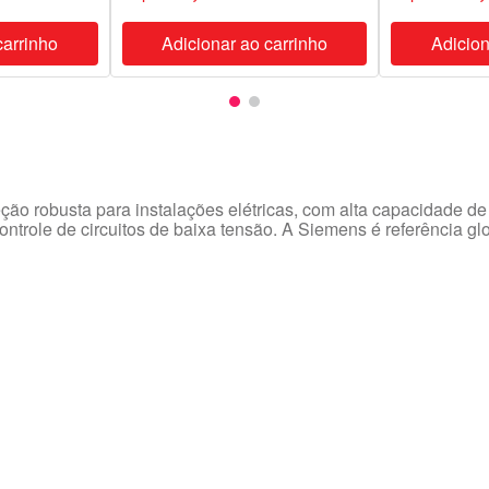
carrinho
Adicionar ao carrinho
Adicion
ão robusta para instalações elétricas, com alta capacidade de
controle de circuitos de baixa tensão. A Siemens é referência 