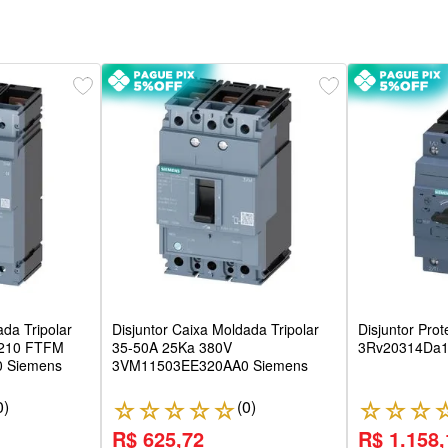
ada Tripolar
Disjuntor Caixa Moldada Tripolar
Disjuntor Pro
M210 FTFM
35-50A 25Ka 380V
3Rv20314Da1
 Siemens
3VM11503EE320AA0 Siemens
0
)
(
0
)
☆
☆
☆
☆
☆
☆
☆
☆
R$ 625,72
R$ 1.158,