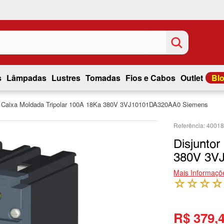
s
Lâmpadas
Lustres
Tomadas
Fios e Cabos
Outlet
Bl
r Caixa Moldada Tripolar 100A 18Ka 380V 3VJ10101DA320AA0 Siemens
4001
Disjuntor
380V 3V
Mais Informaçõ
☆
☆
☆
☆
R$ 379,