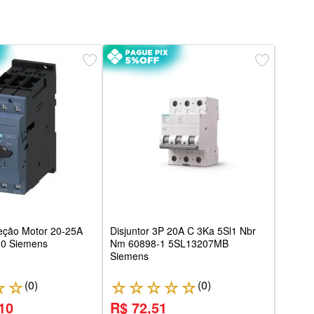
Disju
Easy
teção Motor 20-25A
Disjuntor 3P 20A C 3Ka 5Sl1 Nbr
0 Siemens
Nm 60898-1 5SL13207MB
Siemens
(
0
)
(
0
)
☆
☆
☆
☆
☆
☆
☆
☆
10
R$ 72,51
R$ 