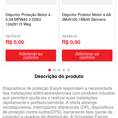
Disjuntor Proteção Motor 4-
Disjuntor Protetor Motor 4-6A
6,3A MPW40-3-D063
3Mv8100-1Mk00 Siemens
12428115 Weg
R$ 372,37
R$ 285,76
R$ 0,00
R$ 0,00
Adicionar ao
Adicionar ao
carrinho
carrinho
Descrição do produto
Dispositivos de proteção Easy9 respondem a necessidade
das instalações elétricasresidenciais com produtos robustos
que permitem ajudá-los a realizar suas instalações
rapidamente e profissionalmente. A oferta abrange
minidisjuntores, interruptores diferenciais (DR), dispositivos
de proteção contra surtos(DPS), barramento fase (pente de
conexão) e quadros de distribuição. A Schneider Electric