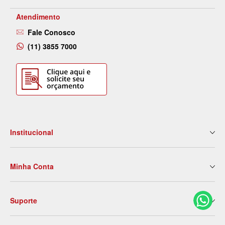
Atendimento
Fale Conosco
(11) 3855 7000
Institucional
Quem Somos
Minha Conta
Nossas Lojas
Serviços
Meus Dados
Eventos e Treinamentos
Suporte
2ª Via de Boleto
Blog
Meus Pedidos
Contato
Politica de Entrega