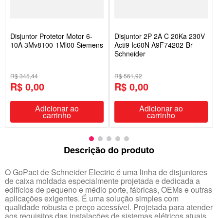
Disjuntor Protetor Motor 6-
Disjuntor 2P 2A C 20Ka 230V
10A 3Mv8100-1Ml00 Siemens
Acti9 Ic60N A9F74202-Br
Schneider
R$ 345,44
R$ 561,92
R$ 0,00
R$ 0,00
Adicionar ao
Adicionar ao
carrinho
carrinho
Descrição do produto
O GoPact de Schneider Electric é uma linha de disjuntores
de caixa moldada especialmente projetada e dedicada a
edifícios de pequeno e médio porte, fábricas, OEMs e outras
aplicações exigentes. É uma solução simples com
qualidade robusta e preço acessível. Projetada para atender
aos requisitos das instalações de sistemas elétricos atuais