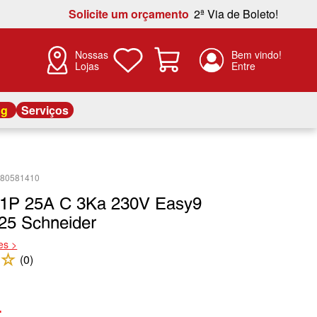
Solicite um orçamento
2ª Via de Boleto!
Nossas
Lojas
og
Serviços
480581410
r 1P 25A C 3Ka 230V Easy9
5 Schneider
es >
☆
(
0
)
4