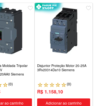
Disju
50Ka
G12F
xa Moldada Tripolar
Disjuntor Proteção Motor 20-25A
0V
3Rv20314Da10 Siemens
20AA0 Siemens
(
0
)
(
0
)
☆
☆
☆
☆
☆
☆
☆
☆
5
R$ 1.158,10
R$ 
ar ao carrinho
Adicionar ao carrinho
A