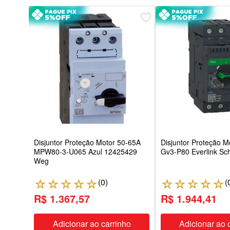
6-10A
Disjuntor Proteção Motor 50-65A
Disjuntor Proteção M
MPW80-3-U065 Azul 12425429
Gv3-P80 Everlink Sc
Weg
(
0
)
(
☆
☆
☆
☆
☆
☆
☆
☆
☆
☆
R$ 1.367,57
R$ 1.944,41
ho
Adicionar ao carrinho
Adicionar ao 