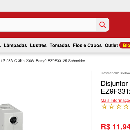
s
Lâmpadas
Lustres
Tomadas
Fios e Cabos
Outlet
Bl
r 1P 25A C 3Ka 230V Easy9 EZ9F33125 Schneider
3606
Disjunto
EZ9F3312
Mais Informaçõ
☆
☆
☆
☆
R$ 11,9