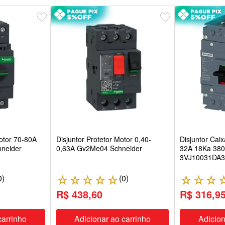
otor 70-80A
Disjuntor Protetor Motor 0,40-
Disjuntor Cai
hneider
0,63A Gv2Me04 Schneider
32A 18Ka 38
3VJ10031DA3
0
)
(
0
)
☆
☆
☆
☆
☆
☆
☆
☆
R$ 438,60
R$ 316,9
carrinho
Adicionar ao carrinho
Adicion