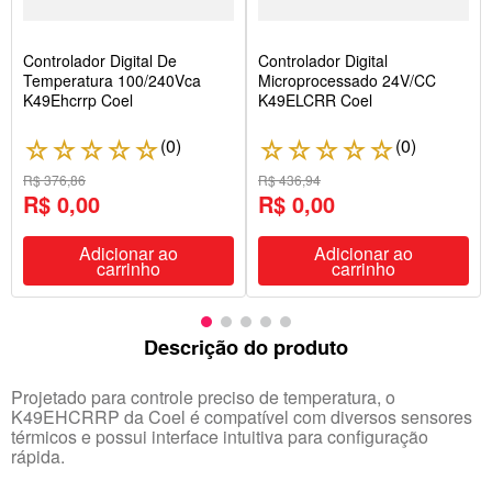
Controlador Digital De
Controlador Digital
Temperatura 100/240Vca
Microprocessado 24V/CC
K49Ehcrrp Coel
K49ELCRR Coel
(
0
)
(
0
)
☆
☆
☆
☆
☆
☆
☆
☆
☆
☆
R$ 376,86
R$ 436,94
R$ 0,00
R$ 0,00
Adicionar ao
Adicionar ao
carrinho
carrinho
Descrição do produto
Projetado para controle preciso de temperatura, o
K49EHCRRP da Coel é compatível com diversos sensores
térmicos e possui interface intuitiva para configuração
rápida.