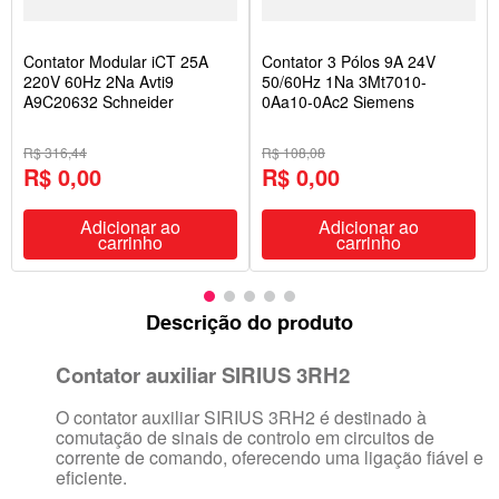
Contator Modular iCT 25A
Contator 3 Pólos 9A 24V
220V 60Hz 2Na Avti9
50/60Hz 1Na 3Mt7010-
A9C20632 Schneider
0Aa10-0Ac2 Siemens
R$ 316,44
R$ 108,08
R$ 0,00
R$ 0,00
Adicionar ao
Adicionar ao
carrinho
carrinho
Descrição do produto
Contator auxiliar SIRIUS 3RH2
O contator auxiliar SIRIUS 3RH2 é destinado à
comutação de sinais de controlo em circuitos de
corrente de comando, oferecendo uma ligação fiável e
eficiente.