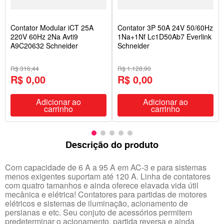
Contator Modular iCT 25A
Contator 3P 50A 24V 50/60Hz
220V 60Hz 2Na Avti9
1Na+1Nf Lc1D50Ab7 Everlink
A9C20632 Schneider
Schneider
R$ 316,44
R$ 1.128,90
R$ 0,00
R$ 0,00
Adicionar ao
Adicionar ao
carrinho
carrinho
Descrição do produto
Com capacidade de 6 A a 95 A em AC-3 e para sistemas
menos exigentes suportam até 120 A. Linha de contatores
com quatro tamanhos e ainda oferece elavada vida útil
mecânica e elétrica! Contatores para partidas de motores
elétricos e sistemas de iluminação, acionamento de
persianas e etc. Seu conjuto de acessórios permitem
predeterminar o acionamento, partida reversa e ainda