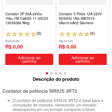
Contator 3P 50A 24Vcc
Contator 3 Pólos 12A 220V
1Na+1Nf Cwb50-11-30C03
50/60Hz 1Na 3Mt7012-
13539286 Weg
0Aa10-0An2 Siemens
(
0
)
(
0
)
☆
☆
☆
☆
☆
☆
☆
☆
☆
☆
R$ 679,20
R$ 117,53
R$ 0,00
R$ 0,00
Adicionar ao
Adicionar ao
carrinho
carrinho
Descrição do produto
Contator de potência SIRIUS 3RT2
O contator de potência SIRIUS 3RT2 é ideal para a
comutação de motores, oferecendo um elevado
desempenho em um formato compacto e fiável.