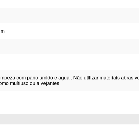
Cm
limpeza com pano umido e agua . Não utilizar materiais abras
omo multiuso ou alvejantes