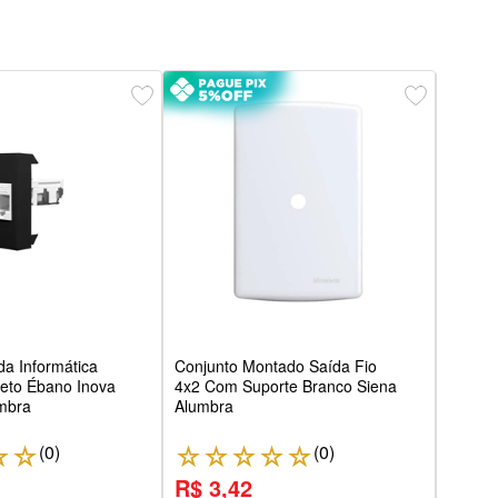
Módu
Rj11 
a Informática
Conjunto Montado Saída Fio
reto Ébano Inova
4x2 Com Suporte Branco Siena
umbra
Alumbra
(
0
)
(
0
)
☆
☆
☆
☆
☆
☆
☆
☆
R$ 3,42
R$ 