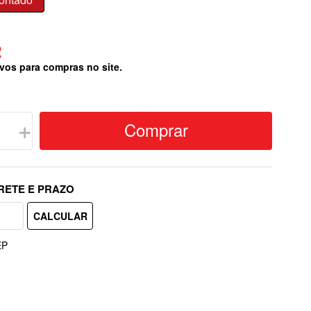
2
vos para compras no site.
Comprar
＋
EP