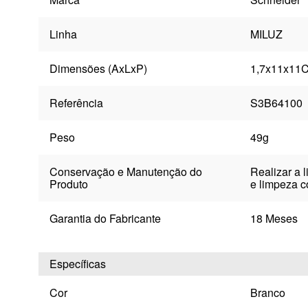
Linha
MILUZ
Dimensões (AxLxP)
1,7x11x11
Referência
S3B64100
Peso
49g
Conservação e Manutenção do
Realizar a 
Produto
e limpeza c
Garantia do Fabricante
18 Meses
Específicas
Cor
Branco