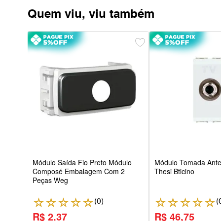
Quem viu, viu também
j11 4
g
Módulo Saída Fio Preto Módulo
Módulo Tomada Ante
Composé Embalagem Com 2
Thesi Bticino
Peças Weg
(
0
)
(
☆
☆
☆
☆
☆
☆
☆
☆
☆
☆
R$ 2,37
R$ 46,75