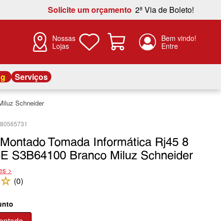
Solicite um orçamento
2ª Via de Boleto!
Nossas
Lojas
og
Serviços
iluz Schneider
480565731
 Montado Tomada Informática Rj45 8
5E S3B64100 Branco Miluz Schneider
es >
☆
(
0
)
unto
ontado