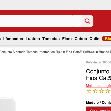
s
Lâmpadas
Lustres
Tomadas
Fios e Cabos
Outlet
Bl
Conjunto Montado Tomada Informática Rj45 8 Fios Cat5E S3B64100 Branco M
3606
Conjunto
Fios Cat
Mais Informaçõ
☆
☆
☆
☆
Módulo / Conj
Conjunto M