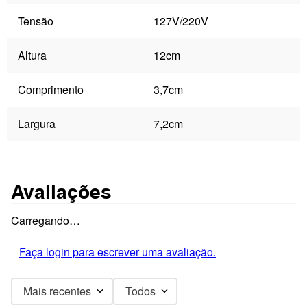
Tensão
127V/220V
Altura
12cm
Comprimento
3,7cm
Largura
7,2cm
Avaliações
Carregando…
Faça login para escrever uma avaliação.
Mais recentes
Todos