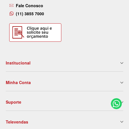
Fale Conosco
(11) 3855 7000
Institucional
Quem Somos
Minha Conta
Nossas Lojas
Serviços
Meus Dados
Eventos e Treinamentos
Suporte
2ª Via de Boleto
Blog
Meus Pedidos
Contato
Politica de Entrega
Meus Favoritos
Trabalhe Conosco
Televendas
Trocas e Devoluções