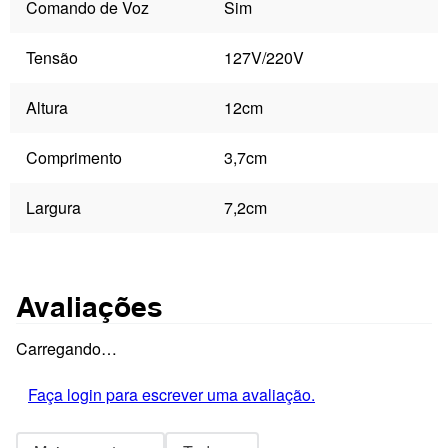
Comando de Voz
Sim
Tensão
127V/220V
Altura
12cm
Comprimento
3,7cm
Largura
7,2cm
Avaliações
Carregando…
Faça login para escrever uma avaliação.