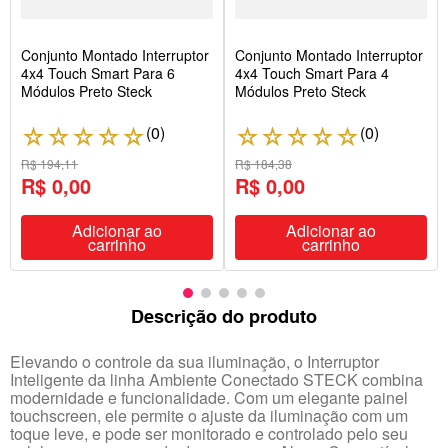
Conjunto Montado Interruptor
Conjunto Montado Interruptor
4x4 Touch Smart Para 6
4x4 Touch Smart Para 4
Módulos Preto Steck
Módulos Preto Steck
(
0
)
(
0
)
☆
☆
☆
☆
☆
☆
☆
☆
☆
☆
R$ 194,11
R$ 184,38
R$ 0,00
R$ 0,00
Adicionar ao
Adicionar ao
carrinho
carrinho
Descrição do produto
Elevando o controle da sua iluminação, o Interruptor
Inteligente da linha Ambiente Conectado STECK combina
modernidade e funcionalidade. Com um elegante painel
touchscreen, ele permite o ajuste da iluminação com um
toque leve, e pode ser monitorado e controlado pelo seu