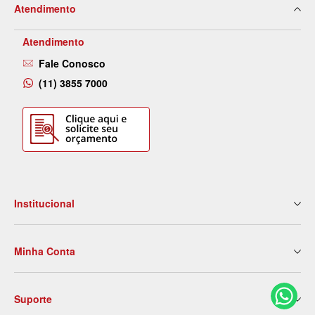
Atendimento
Atendimento
Fale Conosco
(11) 3855 7000
Institucional
Quem Somos
Minha Conta
Nossas Lojas
Serviços
Meus Dados
Eventos e Treinamentos
Suporte
2ª Via de Boleto
Blog