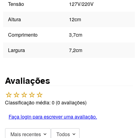
Tensão
127V/220V
Altura
12cm
Comprimento
3,7cm
Largura
7,2cm
Avaliações
☆
☆
☆
☆
☆
Classificação média: 0
(0 avaliações)
Faça login para escrever uma avaliação.
Mais recentes
Todos