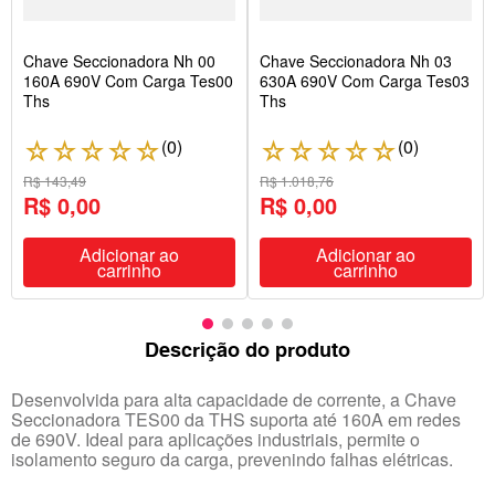
Chave Seccionadora Nh 00
Chave Seccionadora Nh 03
160A 690V Com Carga Tes00
630A 690V Com Carga Tes03
Ths
Ths
(
0
)
(
0
)
☆
☆
☆
☆
☆
☆
☆
☆
☆
☆
R$ 143,49
R$ 1.018,76
R$ 0,00
R$ 0,00
Adicionar ao
Adicionar ao
carrinho
carrinho
Descrição do produto
Desenvolvida para alta capacidade de corrente, a Chave
Seccionadora TES00 da THS suporta até 160A em redes
de 690V. Ideal para aplicações industriais, permite o
isolamento seguro da carga, prevenindo falhas elétricas.