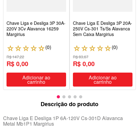
Chave Liga e Desliga 3P 30A-
Chave Liga E Desliga 3P 20A-
220V 3Cv Alavanca 16259
250V Cs-301 Ts/Ss Alavanca
Margirius
Sem Caixa Margirius
(
0
)
(
0
)
☆
☆
☆
☆
☆
☆
☆
☆
☆
☆
R$ 147,22
R$ 83,67
R$ 0,00
R$ 0,00
Adicionar ao
Adicionar ao
carrinho
carrinho
Descrição do produto
Chave Liga E Desliga 1P 6A-120V Cs-301D Alavanca
Metal Mb1P1 Margirius