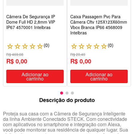
Câmera De Segurança IP
Caixa Passagem Pvc Para
Dome Full HD 2,8mm VIP
Câmera Cftv 125X123X60mm
IP67 4570001 Intelbras
Vbox Branca IP66 4568009
Intelbras
(
0
)
(
0
)
☆
☆
☆
☆
☆
☆
☆
☆
☆
☆
R$ 469,08
R$ 20,40
R$ 0,00
R$ 0,00
Adicionar ao
Adicionar ao
carrinho
carrinho
Descrição do produto
Proteja sua casa com a Câmera de Segurança Inteligente
da linha Ambiente Conectado STECK. Com conectividade
com aplicativos no smartphone e integração com Alexa,
você pode monitorar sua residência de qualquer lugar. Sua