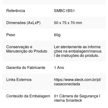
Referência
SMBC1BS1
Dimensões (AxLxP)
50 x 75 x 70 mm
Peso
60g
Conservação e
Ler atentamente as informa
Manutenção do Produto
ções na embalagem/manua
l de instruções do produto.
Garantia do Fabricante
1 Ano
Links Externos
https://www.steck.com.br/pt/
casaconectada
Conteúdo da Embalagem
01 Câmera de Segurança I
nterna Smarteck