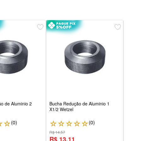
Bucha
3/4X1
o de Aluminio 2
Bucha Redução de Aluminio 1
X1/2 Wetzel
(
0
)
(
0
)
☆
☆
☆
☆
☆
☆
☆
☆
R$ 14,57
R$ 9,
R$ 13,11
R$ 