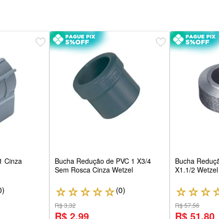
1 Cinza
Bucha Redução de PVC 1 X3/4
Bucha Reduçã
Sem Rosca Cinza Wetzel
X1.1/2 Wetzel
0
)
(
0
)
☆
☆
☆
☆
☆
☆
☆
☆
R$ 3,32
R$ 57,56
R$ 2,99
R$ 51,80