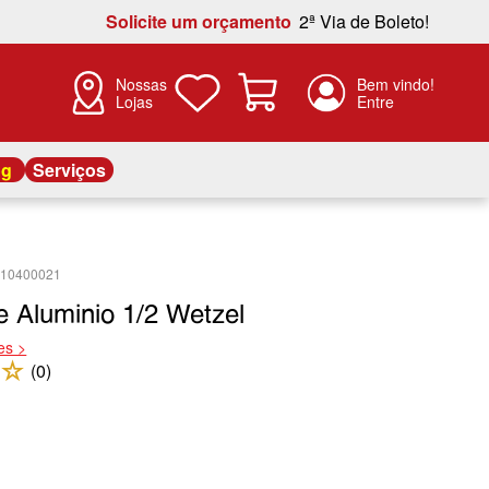
Solicite um orçamento
2ª Via de Boleto!
Nossas
Lojas
og
Serviços
310400021
e Aluminio 1/2 Wetzel
es >
☆
(
0
)