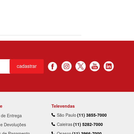
cadastrar
te
Televendas
São Paulo
(11) 3855-7000
a de Entrega
Caieiras
(11) 5282-7000
 e Devoluções
s de Pagamento
Osasco
(11) 3966-7000