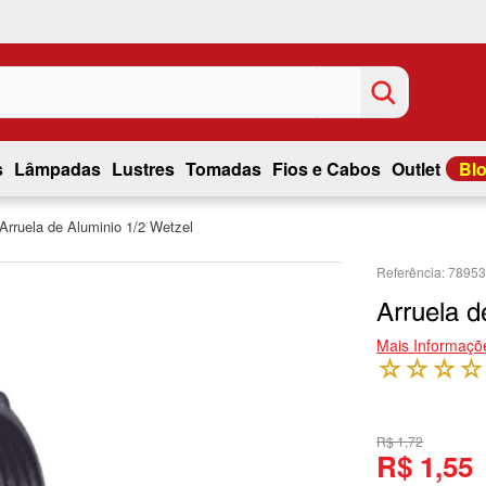
s
Lâmpadas
Lustres
Tomadas
Fios e Cabos
Outlet
Bl
Arruela de Aluminio 1/2 Wetzel
7895
Arruela d
Mais Informaçõ
☆
☆
☆
☆
R$ 1,72
R$ 1,55