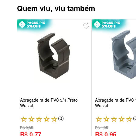
Quem viu, viu também
 1/4
Abraçadeira de PVC 3/4 Preto
Abraçadeira de PVC 
Wetzel
Wetzel
(
0
)
(
☆
☆
☆
☆
☆
☆
☆
☆
☆
☆
R$ 0,85
R$ 1,05
R$ 0,77
R$ 0,95