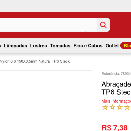
s
Lâmpadas
Lustres
Tomadas
Fios e Cabos
Outlet
Bl
 Nylon 6.6 150X3,5mm Natural TP6 Steck
7893
Abraçade
TP6 Stec
Mais Informaçõ
☆
☆
☆
☆
R$ 7,38