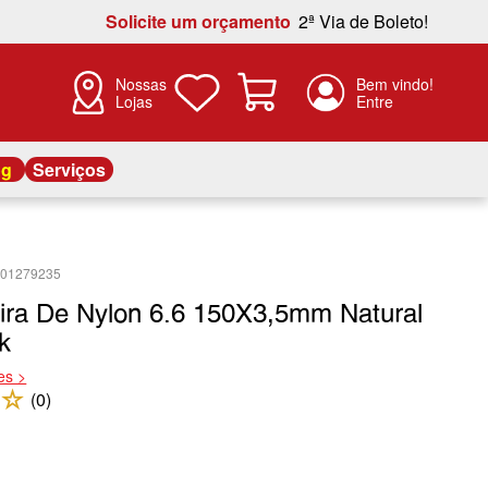
Solicite um orçamento
2ª Via de Boleto!
Nossas
Lojas
og
Serviços
401279235
ira De Nylon 6.6 150X3,5mm Natural
k
es >
☆
(
0
)