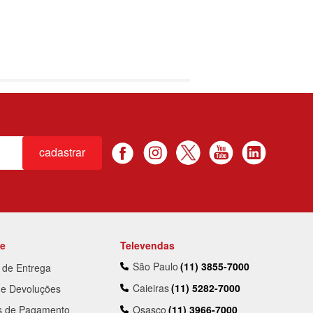
cadastrar
te
Televendas
São Paulo
(11) 3855-7000
a de Entrega
Caieiras
(11) 5282-7000
 e Devoluções
s de Pagamento
Osasco
(11) 3966-7000