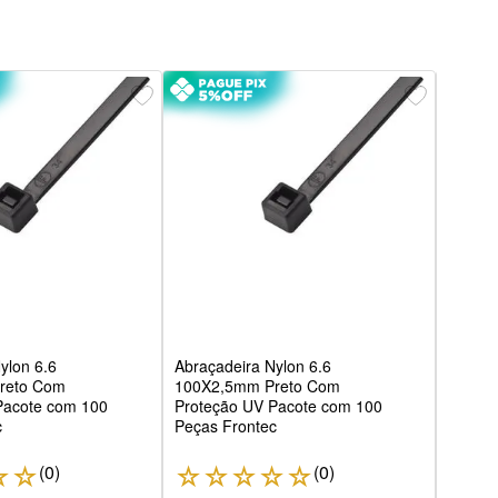
Abraç
390X
Insul
ylon 6.6
Abraçadeira Nylon 6.6
reto Com
100X2,5mm Preto Com
Pacote com 100
Proteção UV Pacote com 100
c
Peças Frontec
(
0
)
(
0
)
☆
☆
☆
☆
☆
☆
☆
☆