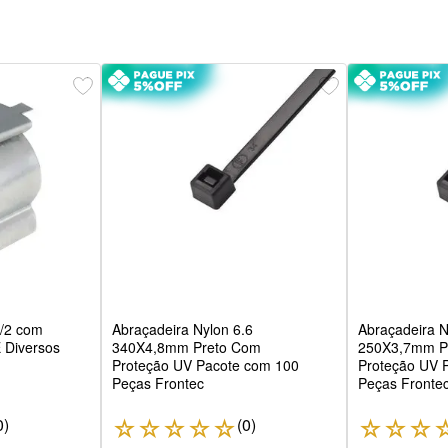
1/2 com
Abraçadeira Nylon 6.6
Abraçadeira N
Diversos
340X4,8mm Preto Com
250X3,7mm P
Proteção UV Pacote com 100
Proteção UV 
Peças Frontec
Peças Fronte
0
)
(
0
)
☆
☆
☆
☆
☆
☆
☆
☆