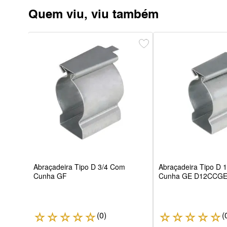
Quem viu, viu também
a
Curto
Abraçadeira Tipo D 3/4 Com
Abraçadeira Tipo D 
Cunha GF
Cunha GE D12CCGE 
(
0
)
(
☆
☆
☆
☆
☆
☆
☆
☆
☆
☆